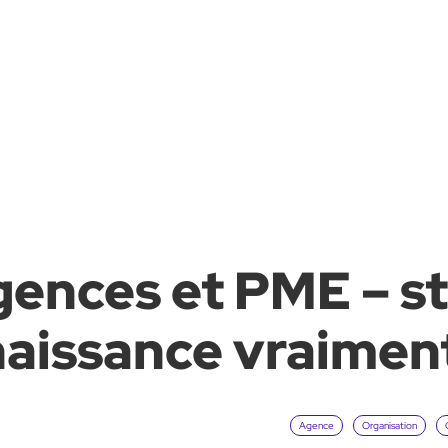
gences et PME – st
aissance vraiment
Agence
Organisation