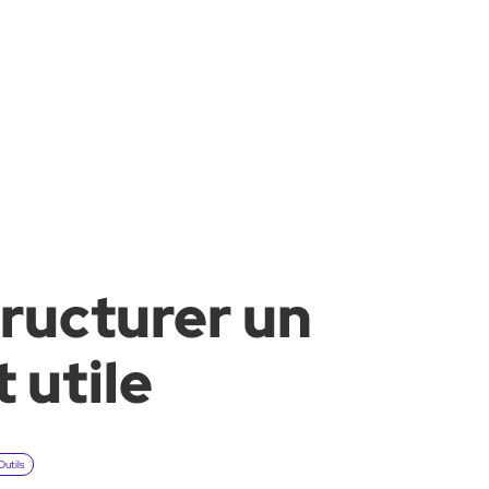
ructurer un
 utile
Outils