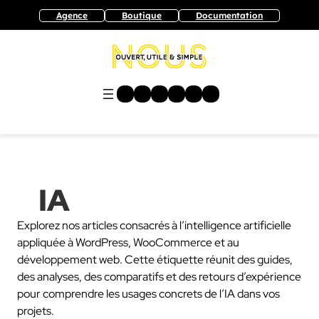
Aller
Agence
Boutique
Documentation
au
contenu
LinkedIn
Facebook
Instagram
WordPress
Youtube
Pinterest
IA
Explorez nos articles consacrés à l’intelligence artificielle
appliquée à WordPress, WooCommerce et au
développement web. Cette étiquette réunit des guides,
des analyses, des comparatifs et des retours d’expérience
pour comprendre les usages concrets de l’IA dans vos
projets.