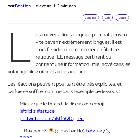
lecture :
1–2 minutes
par
Bastien Ho
Astuces
Lab
Outils
L
es conversations d’équipe par chat peuvent
vite devenir extrêmement longues. Il est
alors fastidieux de remonter un fil et de
retrouver LE message pertinent qui
contient une information utile, noyé dans les
«ok», «je plussoie» et autres «nope».
Les réactions peuvent pourtant être très explicites, et
parfois se suffire, comme dans l’exemple ci-dessous :
Mieux que le thread : la discussion emoji
!
#tricks
#astuce
pic.twitter.com/aMfnQDgpG1
— Bastien Hô
(@BastienHo)
February 3,